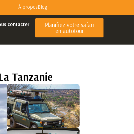
À propos
Blog
ous contacter
Planifiez votre safari
en autotour
 La Tanzanie