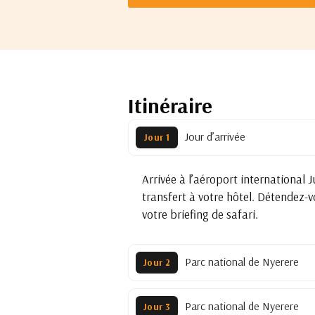
Itinéraire
Jour d’arrivée
Jour 1
Arrivée à l’aéroport international J
transfert à votre hôtel. Détendez-v
votre briefing de safari.
Parc national de Nyerere
Jour 2
Parc national de Nyerere
Jour 3