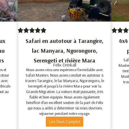
ux
Safari en autotour à Tarangire,
4x4 
au
lac Manyara, Ngorongoro,
rs
Serengeti et rivière Mara
Saf
Felix Drinkall
Master
s et
Nous avons vécu une expérience formidable avec
tent
totour
Safari Masters. Nous avons conduit en autotour à
Mast
 avec
travers Tarangire, le lac Manyara, Ngorongoro, le
tra
éhicule
Serengeti et jusqu’à la rivière Mara pour voir la
out au
Grande Migration. La voiture était puissante, très
fiable et bien équipée. Nous avons également
bénéficié d’un excellent soutien de la part de Felix
qui nous a aidés à déterminer où nous devrions
séjourner pendant notre voyage.
Lire l'Avis Complet