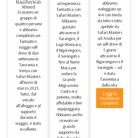
Nausherwan
abbiamo
un’esperienza
Ahmed
noleggiato un
fantastica con
Eravamo un
4×4 con tenda
Safari Masters.
gruppo di
da tetto e tetto
Abbiamo
quattro persone
apribile da
guidato
e abbiamo
Safari Masters
attraverso il
completato un
ad Arusha per
Tarangire, il
fantastico
un self drive di
Lago Manyara,
viaggio self
5 giorni
il Ngorongoro,
drive di due
attraverso il
il Serengeti e
settimane in
Ngorongoro e il
fino al fiume
Tanzania e
Serengeti — ed
Mara per
Kenya con
è stata
vedere la
Safari Masters
l’avventura
Grande
all’inizio di
della vita.
Migrazione.
marzo 2023.
L’auto era
Leggi la
Tutto, dal
potente, molto
recensione
veicolo
completa
affidabile e ben
all’alloggio e al
equipaggiata.
supporto
Abbiamo anche
durante il
ricevuto un
viaggio, è stato
grande
eccellente.
supporto da
Felix che ci ha