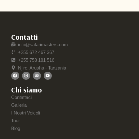
Contatti
info@safarimasters.com
+255 672 467 367
+255 753 181 516
Njiro, Arusha - Tanzania
Chi siamo
Contattaci
Galleria
I Nostri Veicoli
Tour
Blog