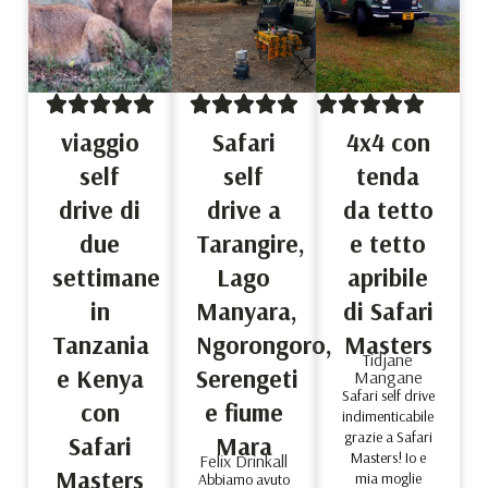
viaggio
Safari
4x4 con
self
self
tenda
drive di
drive a
da tetto
due
Tarangire,
e tetto
settimane
Lago
apribile
in
Manyara,
di Safari
Tanzania
Ngorongoro,
Masters
Tidjane
e Kenya
Serengeti
Mangane
Safari self drive
con
e fiume
indimenticabile
grazie a Safari
Safari
Mara
Masters! Io e
Felix Drinkall
Masters
mia moglie
Abbiamo avuto