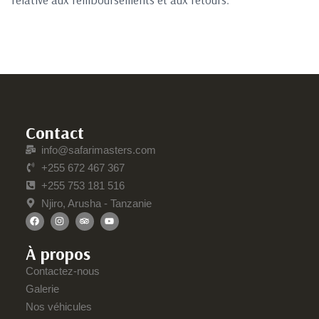
Contact
info@safarimasters.com
+255 672 467 367
+255 753 181 516
Njiro, Arusha - Tanzanie
À propos
Contactez-nous
Galerie
Nos véhicules