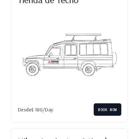
Desde
$
180
/Day
BOOK NOW