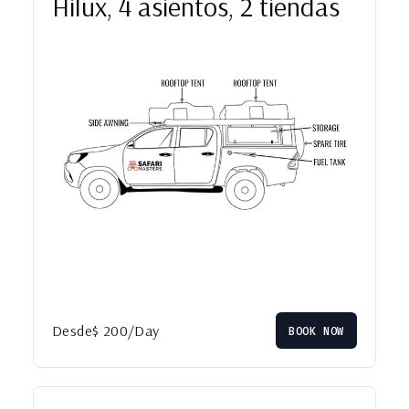
Hilux, 4 asientos, 2 tiendas
Desde
$
200
/Day
BOOK NOW