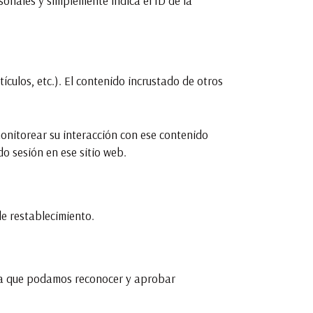
sonales y simplemente indica el ID de la
ículos, etc.). El contenido incrustado de otros
monitorear su interacción con ese contenido
do sesión en ese sitio web.
 de restablecimiento.
ara que podamos reconocer y aprobar