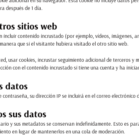
ookie adicional en su navegador. Esta cookie no incluye datos per
ra después de 1 día.
ros sitios web
n incluir contenido incrustado (por ejemplo, vídeos, imágenes, art
nera que si el visitante hubiera visitado el otro sitio web.
ed, usar cookies, incrustar seguimiento adicional de terceros y 
cción con el contenido incrustado si tiene una cuenta y ha inicia
s datos
e contraseña, su dirección IP se incluirá en el correo electrónico
s sus datos
ntario y sus metadatos se conservan indefinidamente. Esto es p
ento en lugar de mantenerlos en una cola de moderación.