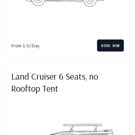
From
$
0
/Day
BOOK NOW
Land Cruiser 6 Seats, no
Rooftop Tent