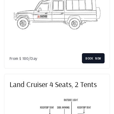
From
$
180
/Day
BOOK NOW
Land Cruiser 4 Seats, 2 Tents