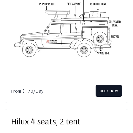
From
$
170
/Day
BOOK NOW
Hilux 4 seats, 2 tent