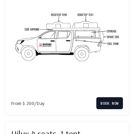
From
$
200
/Day
BOOK NOW
Hilux 4 seats, 1 tent