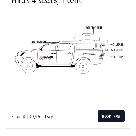
From
$
180
/Per Day
BOOK NOW