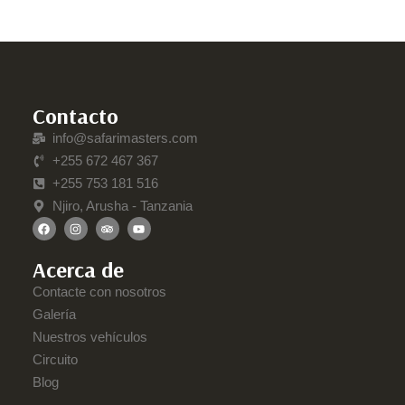
Contacto
info@safarimasters.com
+255 672 467 367
+255 753 181 516
Njiro, Arusha - Tanzania
Acerca de
Contacte con nosotros
Galería
Nuestros vehículos
Circuito
Blog