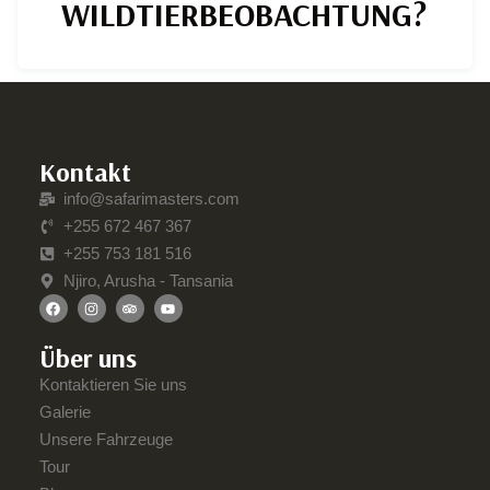
WILDTIERBEOBACHTUNG?
Kontakt
info@safarimasters.com
+255 672 467 367
+255 753 181 516
Njiro, Arusha - Tansania
Über uns
Kontaktieren Sie uns
Galerie
Unsere Fahrzeuge
Tour