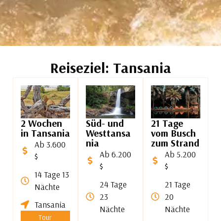
Reiseziel: Tansania
2 Wochen
Süd- und
21 Tage
in Tansania
Westtansa
vom Busch
nia
zum Strand
Ab 3.600
Ab 6.200
Ab 5.200
$
$
$
14 Tage 13
24 Tage
21 Tage
Nächte
23
20
Tansania
Nächte
Nächte
Tour