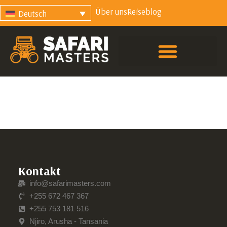
Über uns
Reiseblog
Deutsch
Kontakt
info@safarimasters.com
+255 672 467 367
+255 753 181 516
Njiro, Arusha - Tansania