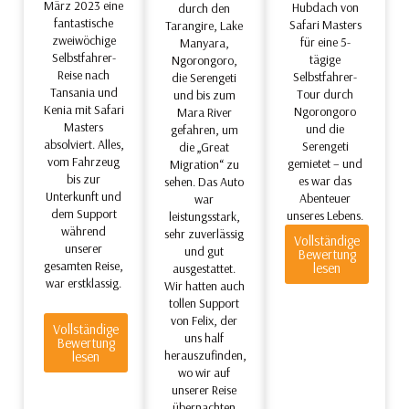
März 2023 eine
Hubdach von
durch den
fantastische
Safari Masters
Tarangire, Lake
zweiwöchige
für eine 5-
Manyara,
Selbstfahrer-
tägige
Ngorongoro,
Reise nach
Selbstfahrer-
die Serengeti
Tansania und
Tour durch
und bis zum
Kenia mit Safari
Ngorongoro
Mara River
Masters
und die
gefahren, um
absolviert. Alles,
Serengeti
die „Great
vom Fahrzeug
gemietet – und
Migration“ zu
bis zur
es war das
sehen. Das Auto
Unterkunft und
Abenteuer
war
dem Support
unseres Lebens.
leistungsstark,
während
sehr zuverlässig
Vollständige
unserer
und gut
Bewertung
gesamten Reise,
lesen
ausgestattet.
war erstklassig.
Wir hatten auch
tollen Support
von Felix, der
Vollständige
uns half
Bewertung
herauszufinden,
lesen
wo wir auf
unserer Reise
übernachten