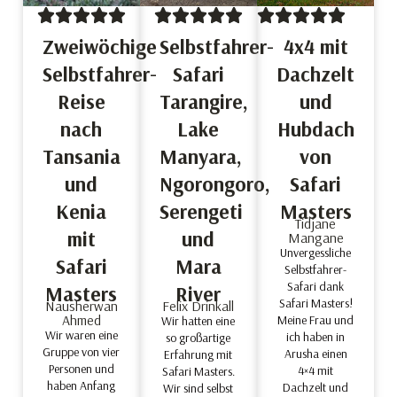
Zweiwöchige
Selbstfahrer-
4x4 mit
Selbstfahrer-
Safari
Dachzelt
Reise
Tarangire,
und
nach
Lake
Hubdach
Tansania
Manyara,
von
und
Ngorongoro,
Safari
Kenia
Serengeti
Masters
Tidjane
mit
und
Mangane
Unvergessliche
Safari
Mara
Selbstfahrer-
Safari dank
Masters
River
Safari Masters!
Nausherwan
Felix Drinkall
Ahmed
Meine Frau und
Wir hatten eine
Wir waren eine
ich haben in
so großartige
Gruppe von vier
Arusha einen
Erfahrung mit
Personen und
4×4 mit
Safari Masters.
haben Anfang
Dachzelt und
Wir sind selbst