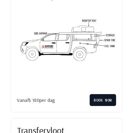
Vanaf
$
180
per dag
BOOK NOW
Transfervloot