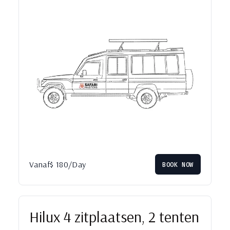
Vanaf
$
180
/Day
BOOK NOW
Hilux 4 zitplaatsen, 2 tenten