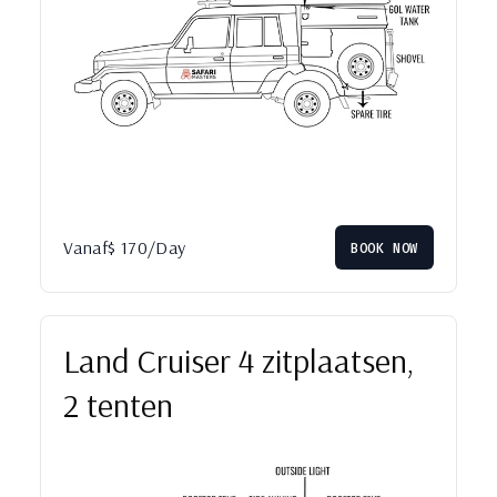
Vanaf
$
170
/Day
BOOK NOW
Land Cruiser 4 zitplaatsen,
2 tenten