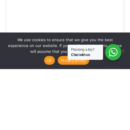
We use cookies to ensure that we give you the best
experience on our website. If you continue to use this site we
Planning a trip?
will assume that you are happy with it.
Chat with us
DOE EEN AANVRAAG
Ok
Privacy policy