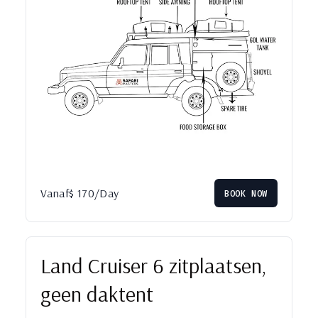
Vanaf
$
170
/Day
BOOK NOW
Land Cruiser 6 zitplaatsen,
geen daktent