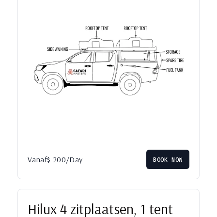
Vanaf
$
200
/Day
BOOK NOW
Hilux 4 zitplaatsen, 1 tent