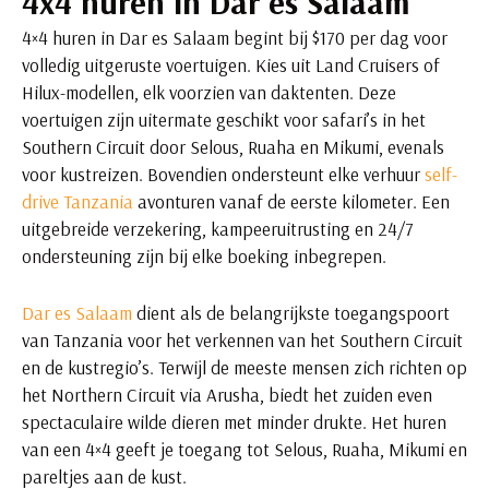
4x4 huren in Dar es Salaam
4×4 huren in Dar es Salaam begint bij $170 per dag voor
volledig uitgeruste voertuigen. Kies uit Land Cruisers of
Hilux-modellen, elk voorzien van daktenten. Deze
voertuigen zijn uitermate geschikt voor safari’s in het
Southern Circuit door Selous, Ruaha en Mikumi, evenals
voor kustreizen. Bovendien ondersteunt elke verhuur
self-
drive Tanzania
avonturen vanaf de eerste kilometer. Een
uitgebreide verzekering, kampeeruitrusting en 24/7
ondersteuning zijn bij elke boeking inbegrepen.
Dar es Salaam
dient als de belangrijkste toegangspoort
van Tanzania voor het verkennen van het Southern Circuit
en de kustregio’s. Terwijl de meeste mensen zich richten op
het Northern Circuit via Arusha, biedt het zuiden even
spectaculaire wilde dieren met minder drukte. Het huren
van een 4×4 geeft je toegang tot Selous, Ruaha, Mikumi en
pareltjes aan de kust.