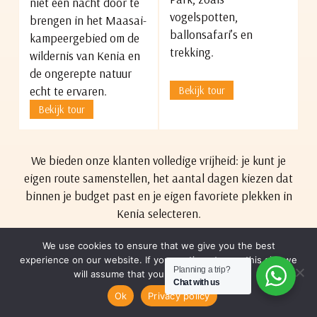
niet een nacht door te
vogelspotten,
brengen in het Maasai-
ballonsafari’s en
kampeergebied om de
trekking.
wildernis van Kenia en
de ongerepte natuur
Bekijk tour
echt te ervaren.
Bekijk tour
We bieden onze klanten volledige vrijheid: je kunt je
eigen route samenstellen, het aantal dagen kiezen dat
binnen je budget past en je eigen favoriete plekken in
Kenia selecteren.
We use cookies to ensure that we give you the best
Bekijk andere tours
experience on our website. If you continue to use this site we
Planning a trip?
will assume that you are happy with it.
Chat with us
DOE EEN AANVRAAG
Ok
Privacy policy