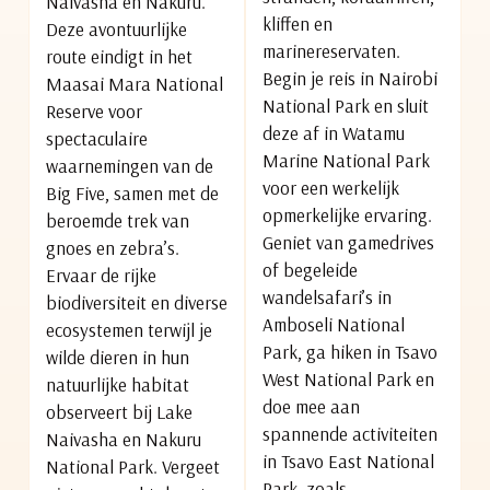
Naivasha en Nakuru.
kliffen en
Deze avontuurlijke
marinereservaten.
route eindigt in het
Begin je reis in Nairobi
Maasai Mara National
National Park en sluit
Reserve voor
deze af in Watamu
spectaculaire
Marine National Park
waarnemingen van de
voor een werkelijk
Big Five, samen met de
opmerkelijke ervaring.
beroemde trek van
Geniet van gamedrives
gnoes en zebra’s.
of begeleide
Ervaar de rijke
wandelsafari’s in
biodiversiteit en diverse
Amboseli National
ecosystemen terwijl je
Park, ga hiken in Tsavo
wilde dieren in hun
West National Park en
natuurlijke habitat
doe mee aan
observeert bij Lake
spannende activiteiten
Naivasha en Nakuru
in Tsavo East National
National Park. Vergeet
Park, zoals