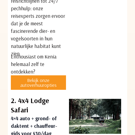
reisrichtlijnen tot 24/7
pechhulp: onze
reisexperts zorgen ervoor
dat je de meest
fascinerende dier- en
vogelsoorten in hun
natuurlijke habitat kunt
zien.
Enthousiast om Kenia
helemaal zelf te
ontdekken?
Bekijk onze
autoverhuuropties
2. 4x4 Lodge
Safari
4×4 auto + grond- of
daktent + chauffeur-
gids voor $30/dag