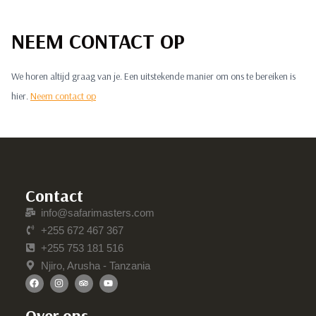
NEEM CONTACT OP
We horen altijd graag van je. Een uitstekende manier om ons te bereiken is
hier.
Neem contact op
Contact
info@safarimasters.com
+255 672 467 367
+255 753 181 516
Njiro, Arusha - Tanzania
Over ons