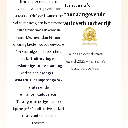
Ben je op zoek naar een
Tanzania's
avontuur waarbij je zelf door
toonaangevende
Tanzania rijdt? Werk samen met
autoverhuurbedrijf
Safari Masters, een betrouwbare
reispartner met een ervaren
team. Met meer dan
14 jaar
ervaring bieden we betrouwbare
4×4-voertuigen, alle essentiële
Winnaar World Travel
safari-uitrusting
en
Award 2025 – Tanzania’s
deskundige routeplanning
.
beste autoverhuur
Verken de
Serengeti-
wildernis
, de
Ngorongoro-
krater
en de
olifantenkuddes van
Tarangire
in je eigen tempo
tijdens je
4×4 self-drive safari
in Tanzania
met Safari
Masters.