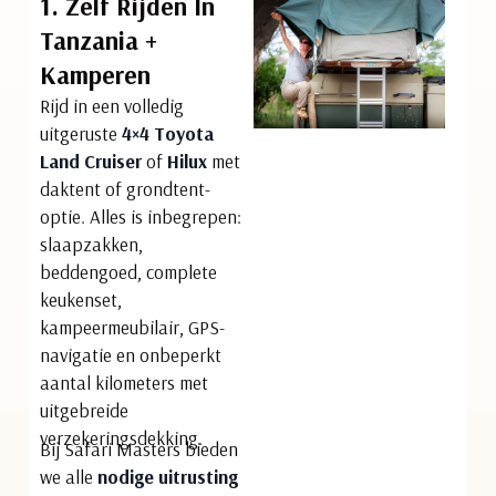
1. Zelf Rijden In
Tanzania +
Kamperen
Rijd in een volledig
uitgeruste
4×4 Toyota
Land Cruiser
of
Hilux
met
daktent of grondtent-
optie. Alles is inbegrepen:
slaapzakken,
beddengoed, complete
keukenset,
kampeermeubilair, GPS-
navigatie en onbeperkt
aantal kilometers met
uitgebreide
verzekeringsdekking.
Bij Safari Masters bieden
we alle
nodige uitrusting