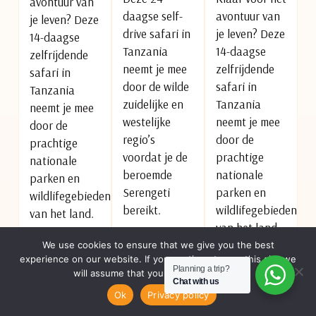
avontuur van
daagse self-
avontuur van
je leven? Deze
drive safari in
je leven? Deze
14-daagse
Tanzania
14-daagse
zelfrijdende
neemt je mee
zelfrijdende
safari in
door de wilde
safari in
Tanzania
zuidelijke en
Tanzania
neemt je mee
westelijke
neemt je mee
door de
regio’s
door de
prachtige
voordat je de
prachtige
nationale
beroemde
nationale
parken en
Serengeti
parken en
wildlifegebieden
bereikt.
wildlifegebieden
van het land.
van het land.
Ontdek
We use cookies to ensure that we give you the best
Aanschouw de
experience on our website. If you continue to use this site we
afgelegen
Aanschouw de
Grote Trek in
Planning a trip?
will assume that you are happy with it.
parken zoals
Grote Trek in
Chat with us
de Serengeti
DOE EEN AANVRAAG
Ok
Privacy policy
Ruaha en
de Serengeti
en ga
Katavi, slaap
en ga