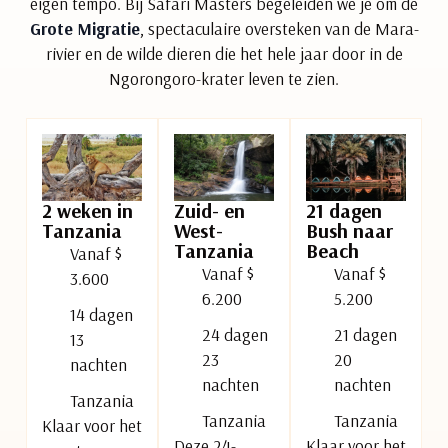
eigen tempo. Bij Safari Masters begeleiden we je om de
Grote Migratie
, spectaculaire oversteken van de Mara-
rivier en de wilde dieren die het hele jaar door in de
Ngorongoro-krater leven te zien.
2 weken in
Zuid- en
21 dagen
Tanzania
West-
Bush naar
Tanzania
Beach
Vanaf $
Vanaf $
Vanaf $
3.600
6.200
5.200
14 dagen
24 dagen
21 dagen
13
23
20
nachten
nachten
nachten
Tanzania
Tanzania
Tanzania
Klaar voor het
Deze 24-
Klaar voor het