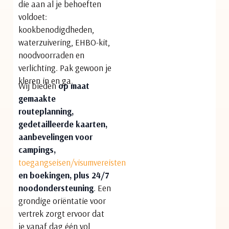
die aan al je behoeften
voldoet:
kookbenodigdheden,
waterzuivering, EHBO-kit,
noodvoorraden en
verlichting. Pak gewoon je
kleren in en ga.
Wij bieden
op maat
gemaakte
routeplanning,
gedetailleerde kaarten,
aanbevelingen voor
campings,
toegangseisen/visumvereisten
en boekingen, plus 24/7
noodondersteuning
. Een
grondige oriëntatie voor
vertrek zorgt ervoor dat
je vanaf dag één vol