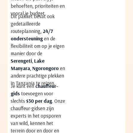
behoeften, prioriteiten en
vooral je budget.
Dit pakket bevat ook
gedetailleerde
routeplanning,
24/7
ondersteuning
en de
flexibiliteit om op je eigen
manier door de
Serengeti
,
Lake
Manyara
,
Ngorongoro
en
andere prachtige plekken
in Tanzania te reizen.
Je kunt een
chauffeur-
gids
toevoegen voor
slechts
$30 per dag
. Onze
chauffeur-gidsen zijn
experts in het opsporen
van wild, kennen het
terrein door en door en