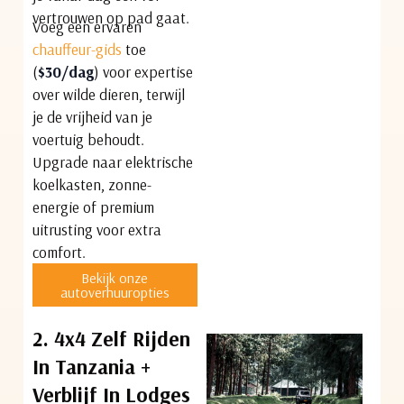
vertrouwen op pad gaat.
Voeg een ervaren
chauffeur-gids
toe
(
$30/dag
) voor expertise
over wilde dieren, terwijl
je de vrijheid van je
voertuig behoudt.
Upgrade naar elektrische
koelkasten, zonne-
energie of premium
uitrusting voor extra
comfort.
Bekijk onze
autoverhuuropties
2. 4x4 Zelf Rijden
In Tanzania +
Verblijf In Lodges