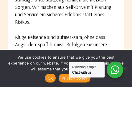
Sorgen. Wir machen aus Self-Drive mit Planung
und Service ein sicheres Erlebnis statt eines
Risikos.
Kluge Reisende sind aufmerksam, ohne dass
Angst den Spaß bremst. Befolgen Sie unsere
Tipps, vertrauen Sie Ihrem Bauchgefühl und
We use cookies to ensure that we give you the best
bleiben Sie wachsam. Ihre Tansania-Safari wird
experience on our website. If you continue to use this site we
zu lebenslangen Erinnerungen voller Freude.
Planning a trip?
will assume that you are happy with it.
EINE ANFRAGE
Chat with us
STELLEN
Ok
Privacy policy
Tausende besuchen Tansania jedes Jahr sicher –
als Selbstfahrer oder geführt. Ihre Vorbereitung,
unsere Hilfe und die Freundlichkeit der
Einheimischen sorgen für sichere Reisen.
Kontaktieren
Sie Safari Masters noch heute für
sichere Self-Drive-Planung mit
maßgeschneiderten Routen, die zu Ihrem Komfort