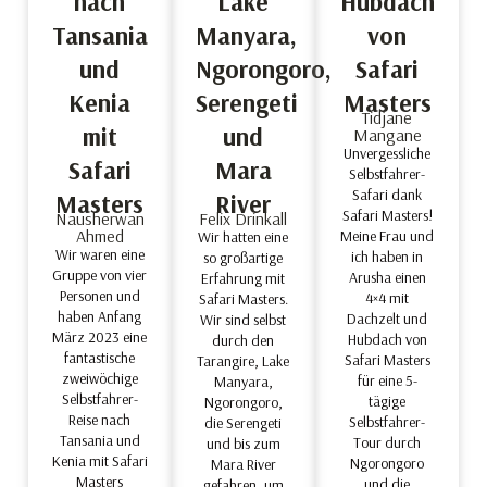
nach
Lake
Hubdach
Tansania
Manyara,
von
und
Ngorongoro,
Safari
Kenia
Serengeti
Masters
Tidjane
mit
und
Mangane
Unvergessliche
Safari
Mara
Selbstfahrer-
Safari dank
Masters
River
Safari Masters!
Nausherwan
Felix Drinkall
Ahmed
Meine Frau und
Wir hatten eine
Wir waren eine
ich haben in
so großartige
Gruppe von vier
Arusha einen
Erfahrung mit
Personen und
4×4 mit
Safari Masters.
haben Anfang
Dachzelt und
Wir sind selbst
März 2023 eine
Hubdach von
durch den
fantastische
Safari Masters
Tarangire, Lake
zweiwöchige
für eine 5-
Manyara,
Selbstfahrer-
tägige
Ngorongoro,
Reise nach
Selbstfahrer-
die Serengeti
Tansania und
Tour durch
und bis zum
Kenia mit Safari
Ngorongoro
Mara River
Masters
und die
gefahren, um