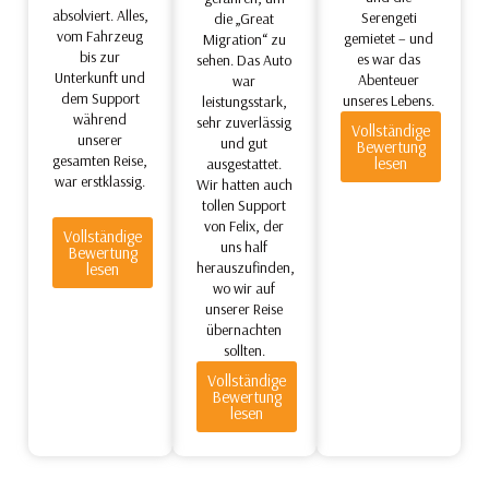
absolviert. Alles,
Serengeti
die „Great
vom Fahrzeug
gemietet – und
Migration“ zu
bis zur
es war das
sehen. Das Auto
Unterkunft und
Abenteuer
war
dem Support
unseres Lebens.
leistungsstark,
während
sehr zuverlässig
Vollständige
unserer
und gut
Bewertung
gesamten Reise,
lesen
ausgestattet.
war erstklassig.
Wir hatten auch
tollen Support
von Felix, der
Vollständige
uns half
Bewertung
herauszufinden,
lesen
wo wir auf
unserer Reise
übernachten
sollten.
Vollständige
Bewertung
lesen