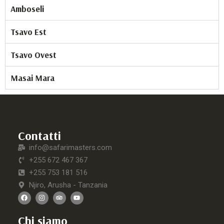
Amboseli
Tsavo Est
Tsavo Ovest
Masai Mara
Contatti
info@safarimasters.com
+255 672 467 367
+255 753 181 516
Njiro, Arusha - Tanzania
Chi siamo