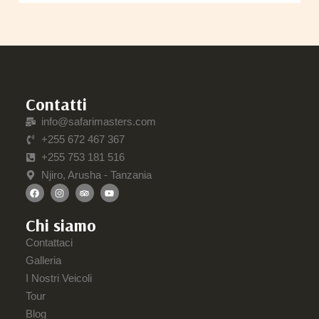
Contatti
info@safarimasters.com
+255 672 467 367
+255 753 181 516
Njiro, Arusha - Tanzania
Chi siamo
Contattaci
Galleria
I Nostri Veicoli
Tour
Blog