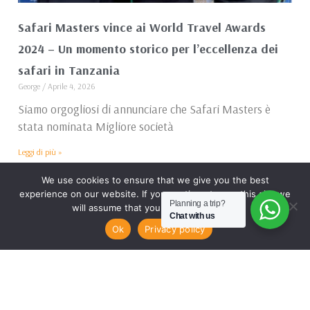
Safari Masters vince ai World Travel Awards
2024 – Un momento storico per l’eccellenza dei
safari in Tanzania
George
Aprile 4, 2026
Siamo orgogliosi di annunciare che Safari Masters è
stata nominata Migliore società
Leggi di più »
We use cookies to ensure that we give you the best
experience on our website. If you continue to use this site we
Planning a trip?
will assume that you are happy with it.
Chat with us
FAI UNA RICHIESTA
Ok
Privacy policy