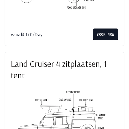
Vanaf
$
170
/Day
BOOK NOW
Land Cruiser 4 zitplaatsen, 1
tent