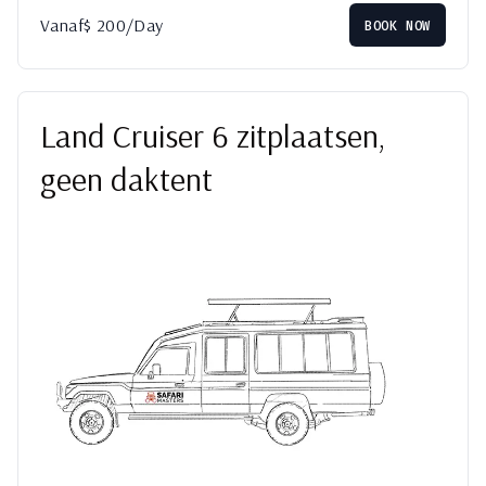
Vanaf
$
200
/Day
BOOK NOW
Land Cruiser 6 zitplaatsen,
geen daktent