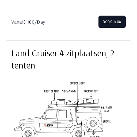
Vanaf
$
180
/Day
BOOK NOW
Land Cruiser 4 zitplaatsen, 2
tenten