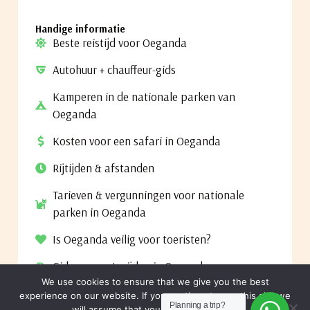
Handige informatie
Beste reistijd voor Oeganda
Autohuur + chauffeur-gids
Kamperen in de nationale parken van
Oeganda
Kosten voor een safari in Oeganda
Rijtijden & afstanden
Tarieven & vergunningen voor nationale
parken in Oeganda
Is Oeganda veilig voor toeristen?
Gids voor autorijden in Oeganda
We use cookies to ensure that we give you the best
Toelatingseisen voor Oeganda
experience on our website. If you continue to use this site we
Planning a trip?
will assume that you are happy with it.